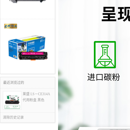
最近浏览过的
莱盛 LS－CE314A
代用粉盒 黑色
清除历史记录