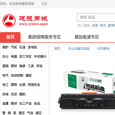
您好，欢迎来到建投商城
注册
热门搜索:
自营
得力
震坤
首页
集团保障服务专区
建投能源专区
锅炉
/
汽机
/
石油
/
发电机
/
首页
办公设备及用品
打印耗材
办公
/
电器
/
员工专区
/
乡村振兴
/
计算机及配件
/
紧固
/
密封
/
轴承
/
工具
/
传动
电气
/
自动控制
/
通信
电工
/
照明
/
仪表
/
劳保安全
/
风电
/
光伏
/
燃机
/
金属
/
耗材
/
化工产品
/
杂品
/
管
/
阀
/
泵
/
液压
/
气动
/
滤芯