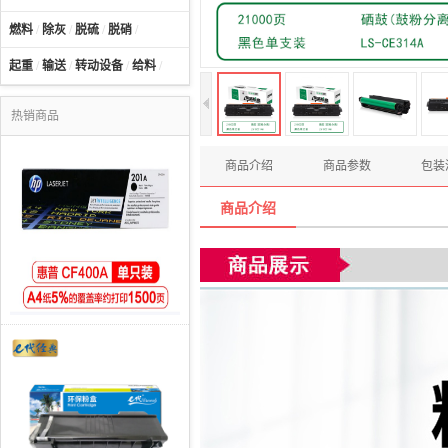
燃料
/
除灰
/
脱硫
/
脱硝
/
起重
/
输送
/
转动设备
/
给料
/
热销商品
商品介绍
商品参数
包装
商品介绍