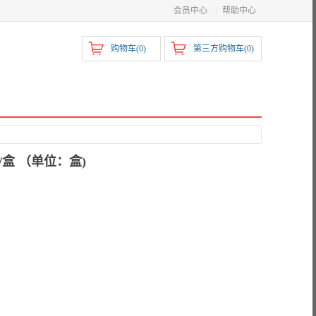
会员中心
|
帮助中心
购物车(
0
)
第三方购物车(
0
)
支/盒 （单位：盒)