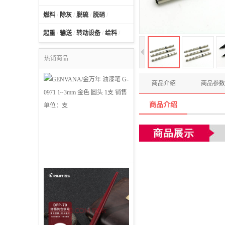
燃料
/
除灰
/
脱硫
/
脱硝
/
起重
/
输送
/
转动设备
/
给料
/
热销商品
商品介绍
商品参数
商品介绍