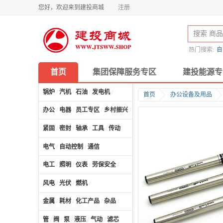
您好，欢迎来到建投商城
注册
热门搜索:
自
首页
集团保障服务专区
建投能源专
锅炉
/
汽机
/
石油
/
发电机
/
首页
办公设备及用品
办公
/
电器
/
员工专区
/
乡村振兴
/
计算机及配件
/
紧固
/
密封
/
轴承
/
工具
/
传动
电气
/
自动控制
/
通信
电工
/
照明
/
仪表
/
劳保安全
/
风电
/
光伏
/
燃机
/
金属
/
耗材
/
化工产品
/
杂品
/
管
/
阀
/
泵
/
液压
/
气动
/
滤芯