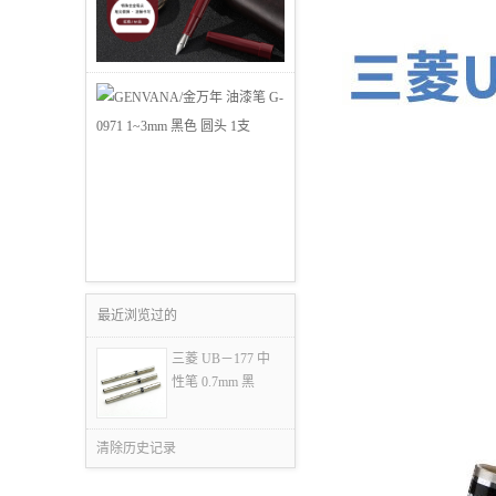
最近浏览过的
三菱 UB－177 中
性笔 0.7mm 黑
清除历史记录