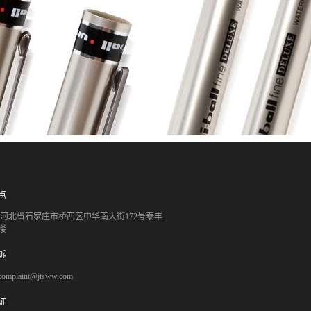
点
051 河北省石家庄市桥西区中华南大街172号泰丰
楼
诉
mplaint@jtsww.com
证