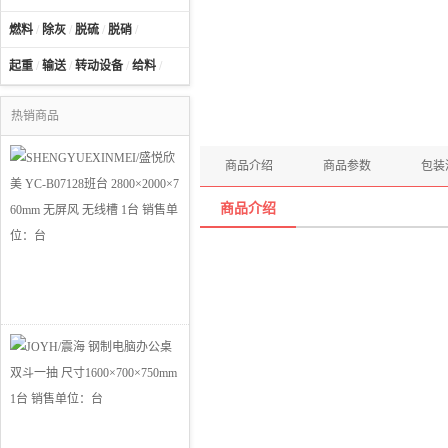
燃料
/
除灰
/
脱硫
/
脱硝
/
起重
/
输送
/
转动设备
/
给料
/
热销商品
商品介绍
商品参数
包装
商品介绍