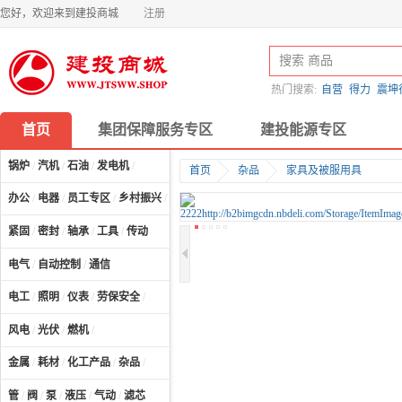
您好，欢迎来到建投商城
注册
热门搜索:
自营
得力
震坤
首页
集团保障服务专区
建投能源专区
锅炉
/
汽机
/
石油
/
发电机
/
首页
杂品
家具及被服用具
办公
/
电器
/
员工专区
/
乡村振兴
/
计算机及配件
/
紧固
/
密封
/
轴承
/
工具
/
传动
电气
/
自动控制
/
通信
电工
/
照明
/
仪表
/
劳保安全
/
风电
/
光伏
/
燃机
/
金属
/
耗材
/
化工产品
/
杂品
/
管
/
阀
/
泵
/
液压
/
气动
/
滤芯