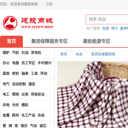
您好，欢迎来到建投商城
注册
热门搜索:
自营
得力
震坤
首页
集团保障服务专区
建投能源专区
锅炉
/
汽机
/
石油
/
发电机
/
首页
杂品
家具及被服用具
办公
/
电器
/
员工专区
/
乡村振兴
/
计算机及配件
/
紧固
/
密封
/
轴承
/
工具
/
传动
电气
/
自动控制
/
通信
电工
/
照明
/
仪表
/
劳保安全
/
风电
/
光伏
/
燃机
/
金属
/
耗材
/
化工产品
/
杂品
/
管
/
阀
/
泵
/
液压
/
气动
/
滤芯