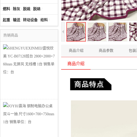
燃料
/
除灰
/
脱硫
/
脱硝
/
起重
/
输送
/
转动设备
/
给料
/
热销商品
商品介绍
商品参数
包装
商品介绍