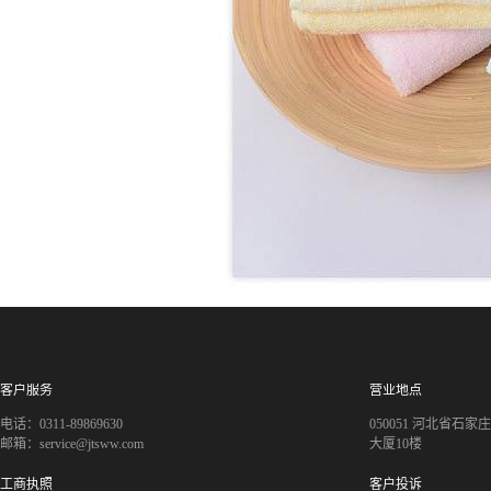
客户服务
营业地点
电话：0311-89869630
050051 河北省石
邮箱：service@jtsww.com
大厦10楼
工商执照
客户投诉