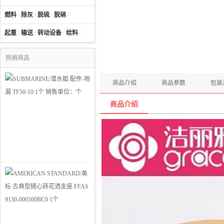
燃料
/
除灰
/
脱硫
/
脱硝
/
起重
/
输送
/
转动设备
/
给料
/
热销商品
商品介绍
商品参数
包装
商品介绍