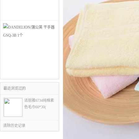
最近浏览过的
洁丽雅6734纯棉素
色毛巾60*30(
清除历史记录