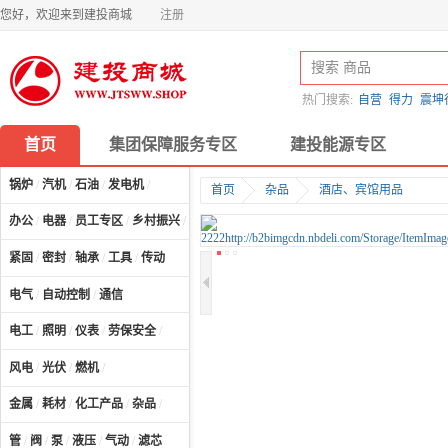
您好，欢迎来到建投商城
注册
热门搜索:
自营
得力
震坤
首页
集团保障服务专区
建投能源专区
锅炉
/
汽机
/
石油
/
发电机
/
首页
杂品
酒店、宾馆用品
办公
/
电器
/
员工专区
/
乡村振兴
/
计算机及配件
/
紧固
/
密封
/
轴承
/
工具
/
传动
电气
/
自动控制
/
通信
电工
/
照明
/
仪表
/
劳保安全
/
风电
/
光伏
/
燃机
/
金属
/
耗材
/
化工产品
/
杂品
/
管
/
阀
/
泵
/
液压
/
气动
/
滤芯