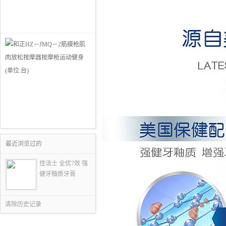
最近浏览过的
佳洁士 全优7效 强
健牙釉质牙膏
清除历史记录