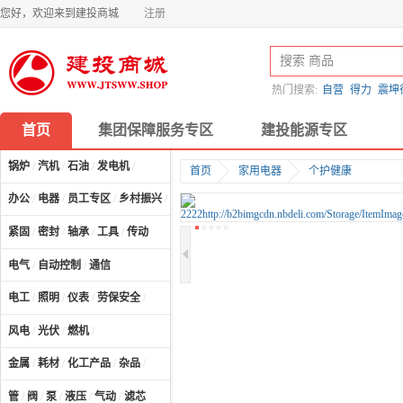
您好，欢迎来到建投商城
注册
热门搜索:
自营
得力
震坤
首页
集团保障服务专区
建投能源专区
锅炉
/
汽机
/
石油
/
发电机
/
首页
家用电器
个护健康
办公
/
电器
/
员工专区
/
乡村振兴
/
计算机及配件
/
紧固
/
密封
/
轴承
/
工具
/
传动
电气
/
自动控制
/
通信
电工
/
照明
/
仪表
/
劳保安全
/
风电
/
光伏
/
燃机
/
金属
/
耗材
/
化工产品
/
杂品
/
管
/
阀
/
泵
/
液压
/
气动
/
滤芯