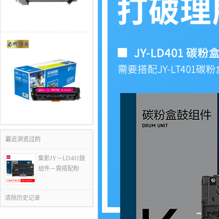
最近浏览过的
集影JY－LD401鼓
组件－需搭配粉
清除历史记录