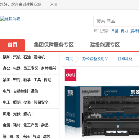
您好，欢迎来到建投商城
注册
热门搜索:
自营
得力
震坤
首页
集团保障服务专区
建投能源专区
锅炉
/
汽机
/
石油
/
发电机
/
首页
办公设备及用品
打印耗材
办公
/
电器
/
员工专区
/
乡村振兴
/
计算机及配件
/
紧固
/
密封
/
轴承
/
工具
/
传动
电气
/
自动控制
/
通信
电工
/
照明
/
仪表
/
劳保安全
/
风电
/
光伏
/
燃机
/
金属
/
耗材
/
化工产品
/
杂品
/
管
/
阀
/
泵
/
液压
/
气动
/
滤芯