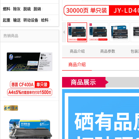
燃料
/
除灰
/
脱硫
/
脱硝
/
起重
/
输送
/
转动设备
/
给料
/
热销商品
商品介绍
商品参数
包装
商品介绍