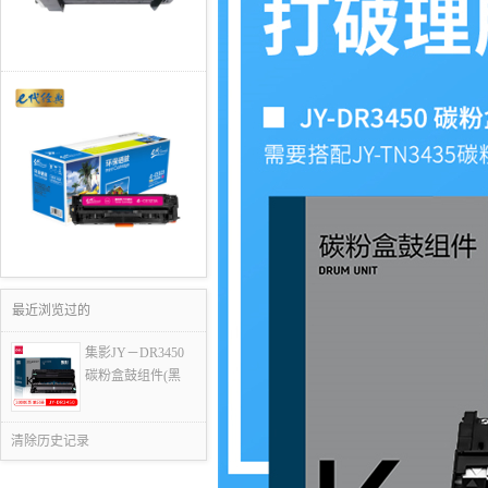
最近浏览过的
集影JY－DR3450
碳粉盒鼓组件(黑
清除历史记录