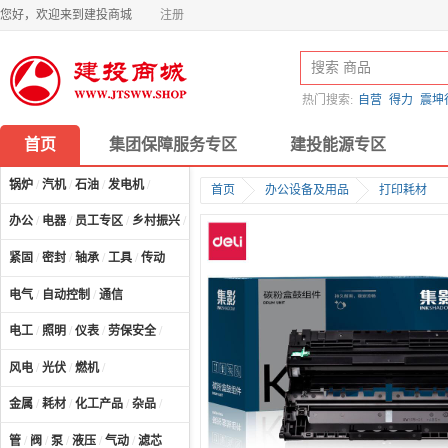
您好，欢迎来到建投商城
注册
热门搜索:
自营
得力
震坤
首页
集团保障服务专区
建投能源专区
锅炉
/
汽机
/
石油
/
发电机
/
首页
办公设备及用品
打印耗材
办公
/
电器
/
员工专区
/
乡村振兴
/
计算机及配件
/
紧固
/
密封
/
轴承
/
工具
/
传动
电气
/
自动控制
/
通信
电工
/
照明
/
仪表
/
劳保安全
/
风电
/
光伏
/
燃机
/
金属
/
耗材
/
化工产品
/
杂品
/
管
/
阀
/
泵
/
液压
/
气动
/
滤芯