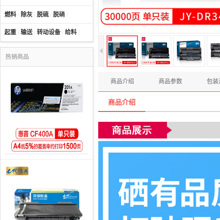
燃料
/
除灰
/
脱硫
/
脱硝
/
起重
/
输送
/
转动设备
/
给料
/
热销商品
商品介绍
商品参数
包装
商品介绍