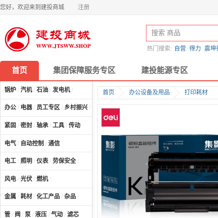
您好，欢迎来到建投商城
注册
热门搜索:
自营
得力
震坤
首页
集团保障服务专区
建投能源专区
锅炉
/
汽机
/
石油
/
发电机
/
首页
办公设备及用品
打印耗材
办公
/
电器
/
员工专区
/
乡村振兴
/
计算机及配件
/
紧固
/
密封
/
轴承
/
工具
/
传动
电气
/
自动控制
/
通信
电工
/
照明
/
仪表
/
劳保安全
/
风电
/
光伏
/
燃机
/
金属
/
耗材
/
化工产品
/
杂品
/
管
/
阀
/
泵
/
液压
/
气动
/
滤芯