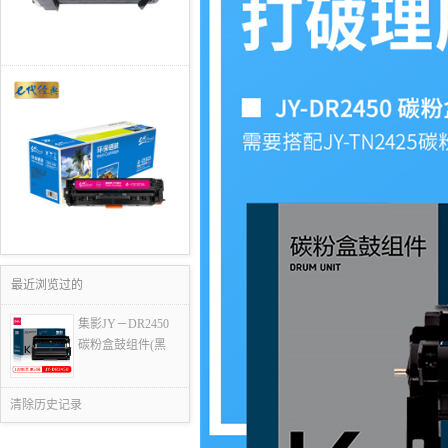
最近浏览过的
集影JY－DR2450
碳粉盒鼓组件(黑
清除历史记录