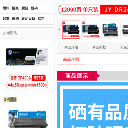
燃料
/
除灰
/
脱硫
/
脱硝
/
起重
/
输送
/
转动设备
/
给料
/
热销商品
商品介绍
商品参数
包装
商品介绍