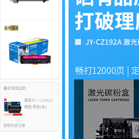
最近浏览过的
集影JY－CZ192A
硒鼓 黑色(支)
清除历史记录