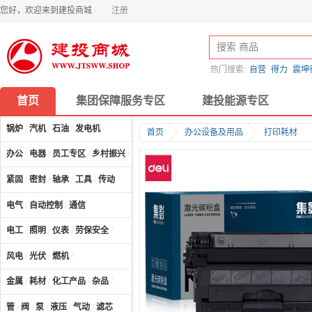
您好，欢迎来到建投商城
注册
热门搜索:
自营
得力
震坤
首页
集团保障服务专区
建投能源专区
锅炉
/
汽机
/
石油
/
发电机
/
首页
办公设备及用品
打印耗材
办公
/
电器
/
员工专区
/
乡村振兴
/
计算机及配件
/
紧固
/
密封
/
轴承
/
工具
/
传动
电气
/
自动控制
/
通信
电工
/
照明
/
仪表
/
劳保安全
/
风电
/
光伏
/
燃机
/
金属
/
耗材
/
化工产品
/
杂品
/
管
/
阀
/
泵
/
液压
/
气动
/
滤芯