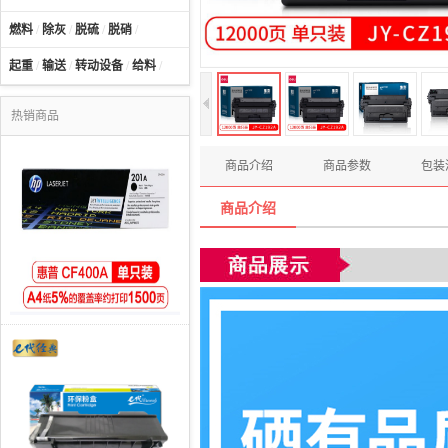
燃料
/
除灰
/
脱硫
/
脱硝
/
起重
/
输送
/
转动设备
/
给料
/
热销商品
商品介绍
商品参数
包装
商品介绍