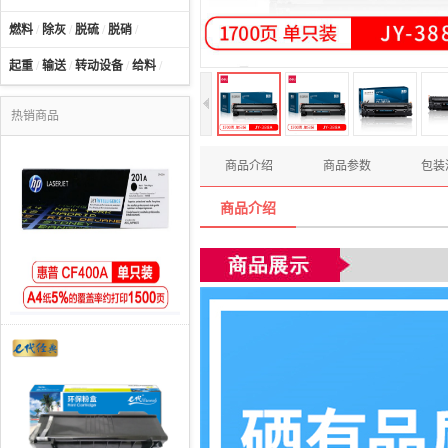
燃料
/
除灰
/
脱硫
/
脱硝
/
起重
/
输送
/
转动设备
/
给料
/
热销商品
商品介绍
商品参数
包装
商品介绍