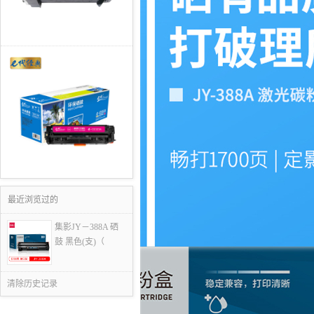
最近浏览过的
集影JY－388A 硒
鼓 黑色(支)（
清除历史记录