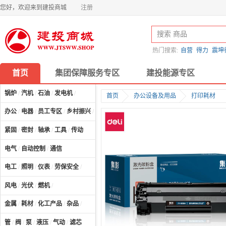
您好，欢迎来到建投商城
注册
热门搜索:
自营
得力
震坤
首页
集团保障服务专区
建投能源专区
锅炉
/
汽机
/
石油
/
发电机
/
首页
办公设备及用品
打印耗材
办公
/
电器
/
员工专区
/
乡村振兴
/
计算机及配件
/
紧固
/
密封
/
轴承
/
工具
/
传动
电气
/
自动控制
/
通信
电工
/
照明
/
仪表
/
劳保安全
/
风电
/
光伏
/
燃机
/
金属
/
耗材
/
化工产品
/
杂品
/
管
/
阀
/
泵
/
液压
/
气动
/
滤芯