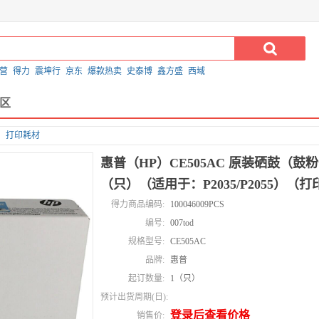
营
得力
震坤行
京东
爆款热卖
史泰博
鑫方盛
西域
区
打印耗材
惠普（HP）CE505AC 原装硒鼓（鼓
（只）（适用于：P2035/P2055）（打
得力商品编码:
100046009PCS
编号:
007tod
规格型号:
CE505AC
品牌:
惠普
起订数量:
1（只）
预计出货周期(日):
登录后查看价格
销售价: