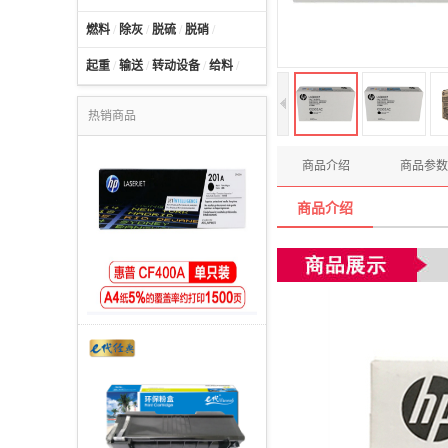
燃料
/
除灰
/
脱硫
/
脱硝
/
起重
/
输送
/
转动设备
/
给料
/
热销商品
商品介绍
商品参数
商品介绍