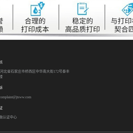
点
051 河北省石家庄市桥西区中华南大街172号泰丰
楼
诉
mplaint@jtsww.com
证
融认证中心