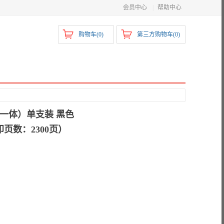
会员中心
|
帮助中心
购物车(
0
)
第三方购物车(
0
)
粉一体）单支装 黑色
印页数：2300页）