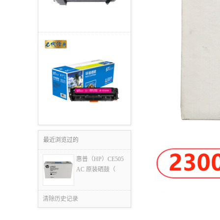
最近浏览过的
惠普（HP）CE505
AC 原装硒鼓（
清除历史记录