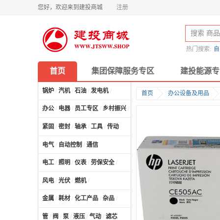
您好，欢迎来到建投商城
注册
热门搜索:
自
首页
集团保障服务专区
建投能源专
锅炉
/
汽机
/
石油
/
发电机
/
首页
办公设备及用品
办公
/
电器
/
员工专区
/
乡村振兴
/
计算机及配件
/
紧固
/
密封
/
轴承
/
工具
/
传动
电气
/
自动控制
/
通信
电工
/
照明
/
仪表
/
劳保安全
/
风电
/
光伏
/
燃机
/
金属
/
耗材
/
化工产品
/
杂品
/
管
/
阀
/
泵
/
液压
/
气动
/
滤芯