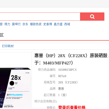
营
得力
震坤行
京东
爆款热卖
史泰博
鑫方盛
西域
区
打印耗材
惠普（HP）28X（CF228X）原装硒
于：M403/MFP427）
得力商品编码:
101090158PCS
编号:
007to9
规格型号:
28X（CF228X）
品牌:
惠普
起订数量:
1（支）
预计出货周期(日):
登录后查看价格
销售价: