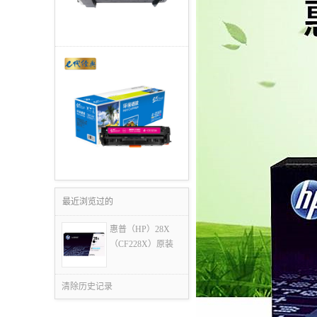
最近浏览过的
惠普（HP）28X
（CF228X）原装
硒
清除历史记录