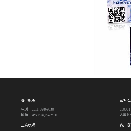
客户服务
营业地
电话：0311-89869630
050
邮箱：service@jtsww.com
大厦10
工商执照
客户投