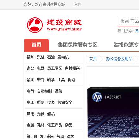
您好，欢迎来到建投商城
注册
热门搜索:
自
首页
集团保障服务专区
建投能源专
锅炉
/
汽机
/
石油
/
发电机
/
首页
办公设备及用品
办公
/
电器
/
员工专区
/
乡村振兴
/
计算机及配件
/
紧固
/
密封
/
轴承
/
工具
/
传动
电气
/
自动控制
/
通信
电工
/
照明
/
仪表
/
劳保安全
/
风电
/
光伏
/
燃机
/
金属
/
耗材
/
化工产品
/
杂品
/
管
/
阀
/
泵
/
液压
/
气动
/
滤芯