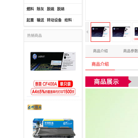
燃料
/
除灰
/
脱硫
/
脱硝
/
起重
/
输送
/
转动设备
/
给料
/
热销商品
商品介绍
商品参数
商品介绍