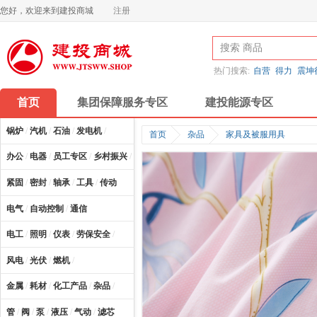
您好，欢迎来到建投商城
注册
热门搜索:
自营
得力
震坤
首页
集团保障服务专区
建投能源专区
锅炉
/
汽机
/
石油
/
发电机
/
首页
杂品
家具及被服用具
办公
/
电器
/
员工专区
/
乡村振兴
/
计算机及配件
/
紧固
/
密封
/
轴承
/
工具
/
传动
电气
/
自动控制
/
通信
电工
/
照明
/
仪表
/
劳保安全
/
风电
/
光伏
/
燃机
/
金属
/
耗材
/
化工产品
/
杂品
/
管
/
阀
/
泵
/
液压
/
气动
/
滤芯