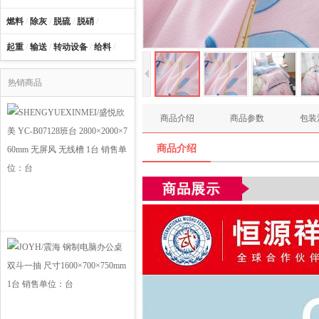
燃料
/
除灰
/
脱硫
/
脱硝
/
起重
/
输送
/
转动设备
/
给料
/
热销商品
商品介绍
商品参数
包装
商品介绍