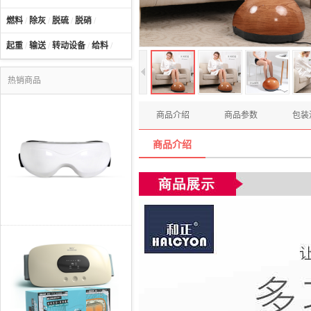
燃料
/
除灰
/
脱硫
/
脱硝
/
起重
/
输送
/
转动设备
/
给料
/
热销商品
商品介绍
商品参数
包装
商品介绍