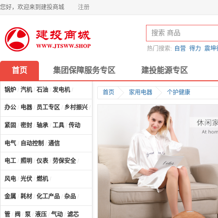
您好，欢迎来到建投商城
注册
热门搜索:
自营
得力
震坤
首页
集团保障服务专区
建投能源专区
锅炉
/
汽机
/
石油
/
发电机
/
首页
家用电器
个护健康
办公
/
电器
/
员工专区
/
乡村振兴
/
计算机及配件
/
紧固
/
密封
/
轴承
/
工具
/
传动
电气
/
自动控制
/
通信
电工
/
照明
/
仪表
/
劳保安全
/
风电
/
光伏
/
燃机
/
金属
/
耗材
/
化工产品
/
杂品
/
管
/
阀
/
泵
/
液压
/
气动
/
滤芯