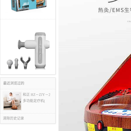
最近浏览过的
和正 HZ－ZJY－2
多功能足疗机(
清除历史记录