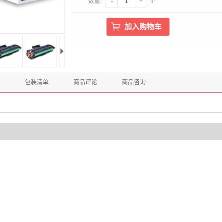
数量:
-
+
个
包装清单
商品评论
商品咨询