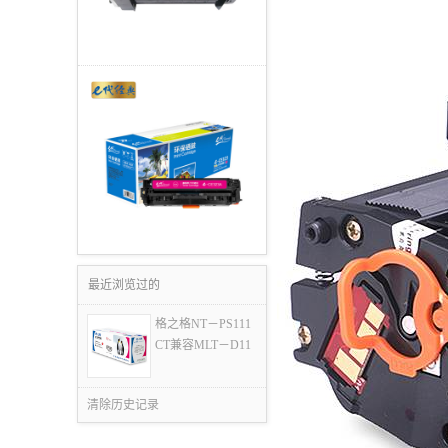
最近浏览过的
格之格NT－PS111
CT兼容MLT－D11
清除历史记录