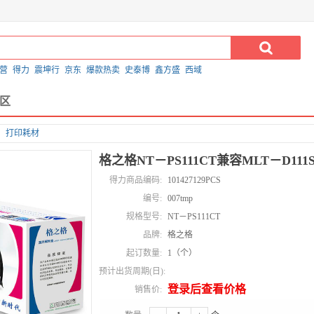
营
得力
震坤行
京东
爆款热卖
史泰博
鑫方盛
西域
区
打印耗材
格之格NT－PS111CT兼容MLT－D11
得力商品编码:
101427129PCS
编号:
007tmp
规格型号:
NT－PS111CT
品牌:
格之格
起订数量:
1（个）
预计出货周期(日):
登录后查看价格
销售价: