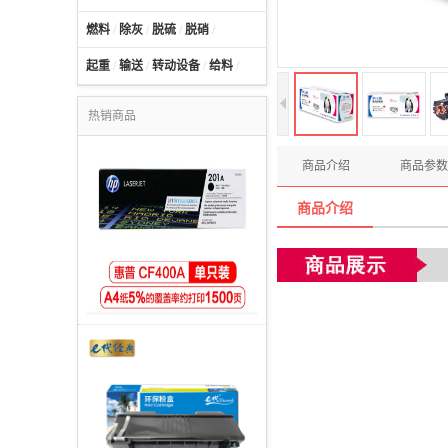
燃料
/
除灰
/
脱硫
/
脱硝
/
起重
/
输送
/
转动设备
/
给料
/
热销商品
商品介绍
商品参数
商品介绍