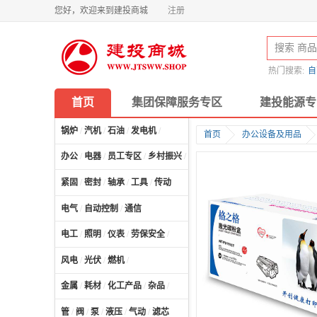
您好，欢迎来到建投商城
注册
热门搜索:
自
首页
集团保障服务专区
建投能源专
锅炉
/
汽机
/
石油
/
发电机
/
首页
办公设备及用品
办公
/
电器
/
员工专区
/
乡村振兴
/
计算机及配件
/
紧固
/
密封
/
轴承
/
工具
/
传动
电气
/
自动控制
/
通信
电工
/
照明
/
仪表
/
劳保安全
/
风电
/
光伏
/
燃机
/
金属
/
耗材
/
化工产品
/
杂品
/
管
/
阀
/
泵
/
液压
/
气动
/
滤芯