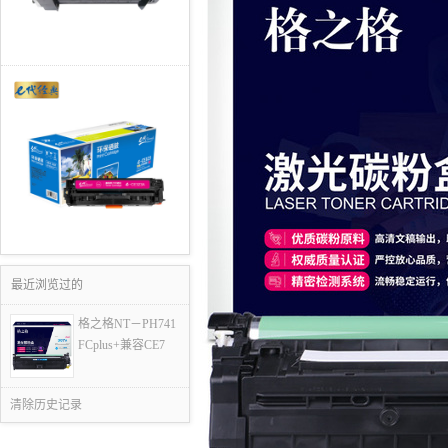
最近浏览过的
格之格NT－PH741
FCplus+兼容CE7
清除历史记录