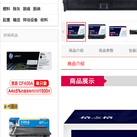
燃料
/
除灰
/
脱硫
/
脱硝
/
起重
/
输送
/
转动设备
/
给料
/
热销商品
商品介绍
商品参数
包装
商品介绍