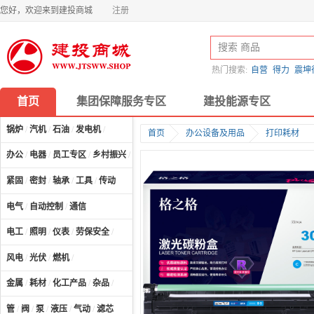
您好，欢迎来到建投商城
注册
热门搜索:
自营
得力
震坤
首页
集团保障服务专区
建投能源专区
锅炉
/
汽机
/
石油
/
发电机
/
首页
办公设备及用品
打印耗材
办公
/
电器
/
员工专区
/
乡村振兴
/
计算机及配件
/
紧固
/
密封
/
轴承
/
工具
/
传动
电气
/
自动控制
/
通信
电工
/
照明
/
仪表
/
劳保安全
/
风电
/
光伏
/
燃机
/
金属
/
耗材
/
化工产品
/
杂品
/
管
/
阀
/
泵
/
液压
/
气动
/
滤芯