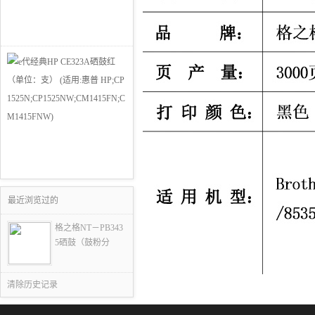
最近浏览过的
格之格NT－PB343
5硒鼓（鼓粉分
清除历史记录