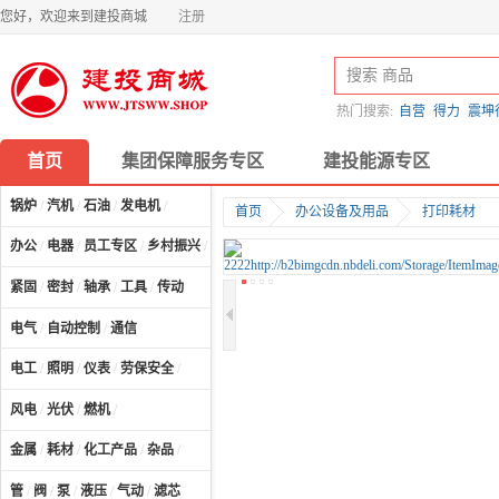
您好，欢迎来到建投商城
注册
热门搜索:
自营
得力
震坤
首页
集团保障服务专区
建投能源专区
锅炉
/
汽机
/
石油
/
发电机
/
首页
办公设备及用品
打印耗材
办公
/
电器
/
员工专区
/
乡村振兴
/
计算机及配件
/
紧固
/
密封
/
轴承
/
工具
/
传动
电气
/
自动控制
/
通信
电工
/
照明
/
仪表
/
劳保安全
/
风电
/
光伏
/
燃机
/
金属
/
耗材
/
化工产品
/
杂品
/
管
/
阀
/
泵
/
液压
/
气动
/
滤芯