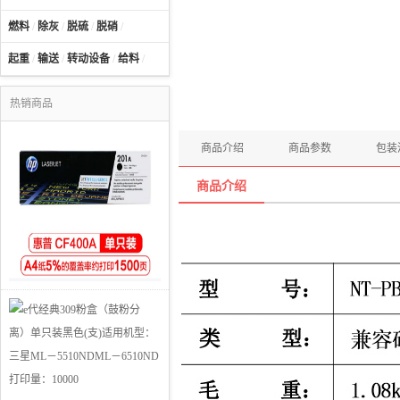
燃料
/
除灰
/
脱硫
/
脱硝
/
起重
/
输送
/
转动设备
/
给料
/
热销商品
商品介绍
商品参数
包装
商品介绍