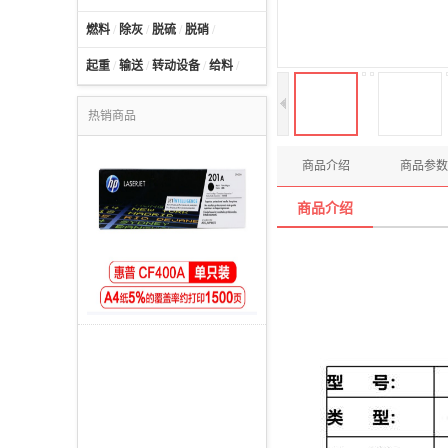
燃料
/
除灰
/
脱硫
/
脱硝
/
起重
/
输送
/
转动设备
/
给料
/
热销商品
商品介绍
商品参数
商品介绍