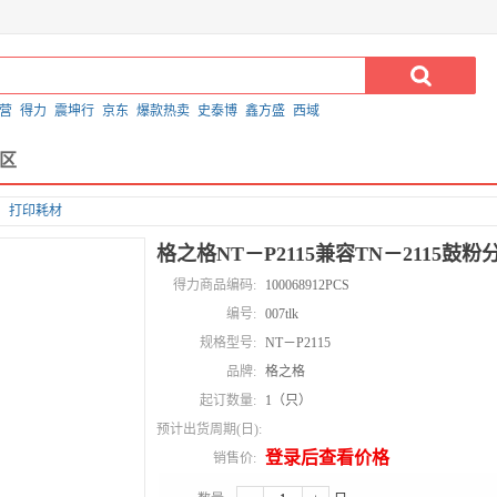
营
得力
震坤行
京东
爆款热卖
史泰博
鑫方盛
西域
区
打印耗材
格之格NT－P2115兼容TN－2115鼓粉
得力商品编码:
100068912PCS
编号:
007tlk
规格型号:
NT－P2115
品牌:
格之格
起订数量:
1（只）
预计出货周期(日):
登录后查看价格
销售价: