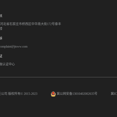
点
051 河北省石家庄市桥西区中华南大街172号泰丰
楼
诉
mplaint@jtsww.com
证
融认证中心
任公司
版权所有© 2015-2023
冀公网安备13010402002635号
冀IC