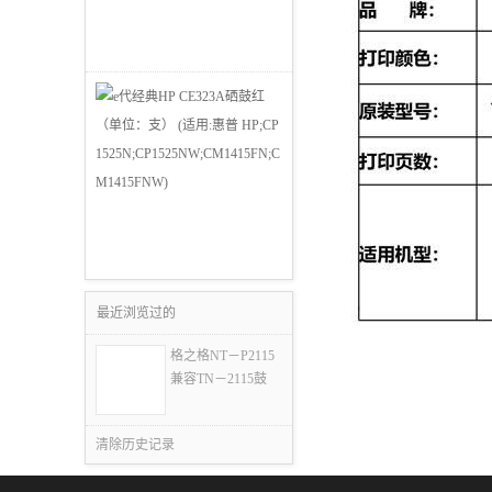
最近浏览过的
格之格NT－P2115
兼容TN－2115鼓
清除历史记录