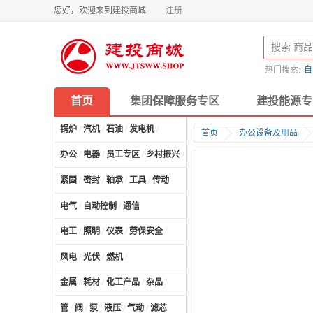
您好，欢迎来到建投商城
注册
热门搜索:
自
首页
集团保障服务专区
建投能源专
锅炉
/
汽机
/
石油
/
发电机
/
首页
办公设备及用品
办公
/
电器
/
员工专区
/
乡村振兴
/
计算机及配件
/
紧固
/
密封
/
轴承
/
工具
/
传动
电气
/
自动控制
/
通信
电工
/
照明
/
仪表
/
劳保安全
/
风电
/
光伏
/
燃机
/
金属
/
耗材
/
化工产品
/
杂品
/
管
/
阀
/
泵
/
液压
/
气动
/
滤芯