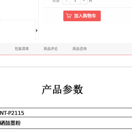
数量:
-
+
只
包装清单
商品评论
商品咨询