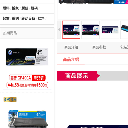
燃料
/
除灰
/
脱硫
/
脱硝
/
起重
/
输送
/
转动设备
/
给料
/
热销商品
商品介绍
商品参数
包装
商品介绍