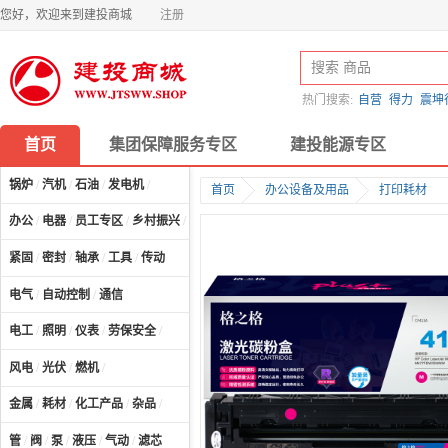
您好，欢迎来到建投商城
注册
热门搜索:
自营
得力
震坤
首页
集团保障服务专区
建投能源专区
锅炉
/
汽机
/
石油
/
发电机
/
首页
办公设备及用品
打印耗材
办公
/
电器
/
员工专区
/
乡村振兴
/
计算机及配件
/
紧固
/
密封
/
轴承
/
工具
/
传动
电气
/
自动控制
/
通信
电工
/
照明
/
仪表
/
劳保安全
/
风电
/
光伏
/
燃机
/
金属
/
耗材
/
化工产品
/
杂品
/
管
/
阀
/
泵
/
液压
/
气动
/
滤芯