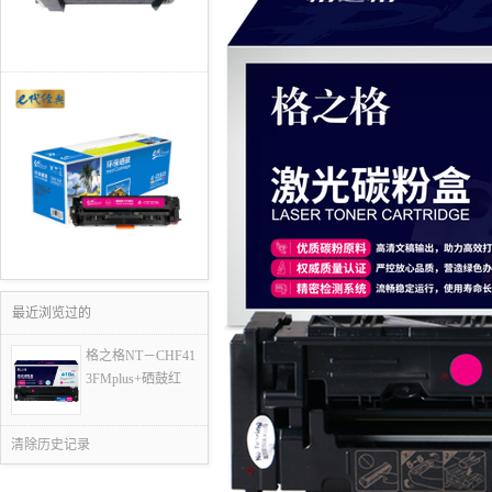
最近浏览过的
格之格NT－CHF41
3FMplus+硒鼓红
清除历史记录