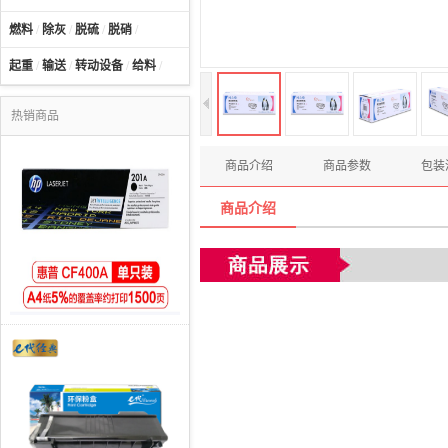
燃料
/
除灰
/
脱硫
/
脱硝
/
起重
/
输送
/
转动设备
/
给料
/
热销商品
商品介绍
商品参数
包装
商品介绍