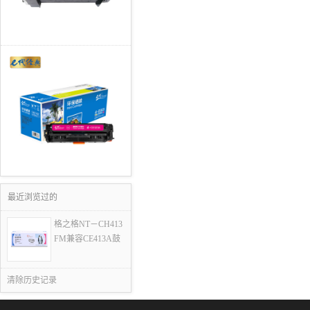
最近浏览过的
格之格NT－CH413
FM兼容CE413A鼓
清除历史记录