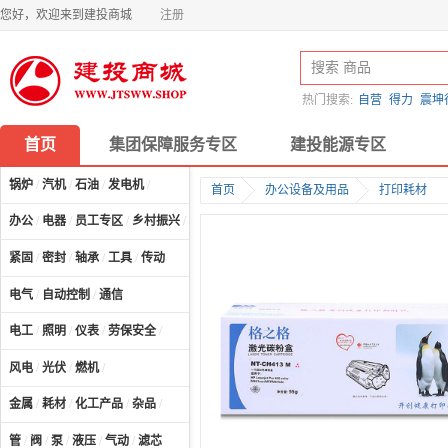
您好，欢迎来到建投商城
注册
热门搜索:
自营
得力
震坤
首页
集团保障服务专区
建投能源专区
锅炉
/
汽机
/
石油
/
发电机
/
首页
办公设备及用品
打印耗材
办公
/
电器
/
员工专区
/
乡村振兴
/
计算机及配件
/
紧固
/
密封
/
轴承
/
工具
/
传动
电气
/
自动控制
/
通信
电工
/
照明
/
仪表
/
劳保安全
/
风电
/
光伏
/
燃机
/
金属
/
耗材
/
化工产品
/
杂品
/
管
/
阀
/
泵
/
液压
/
气动
/
滤芯