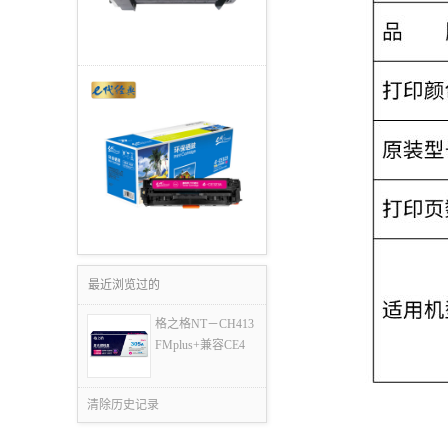
最近浏览过的
格之格NT－CH413
FMplus+兼容CE4
清除历史记录