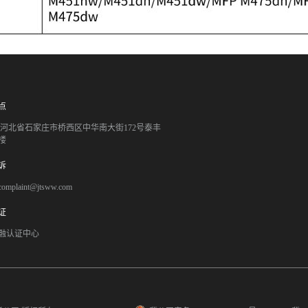
点
051 河北省石家庄市桥西区中华南大街172号泰丰
楼
诉
mplaint@jtsww.com
证
融认证中心