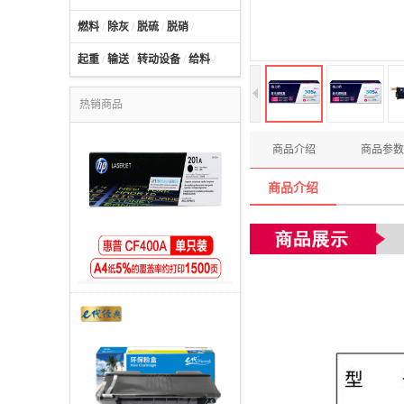
燃料
/
除灰
/
脱硫
/
脱硝
/
起重
/
输送
/
转动设备
/
给料
/
热销商品
商品介绍
商品参数
商品介绍