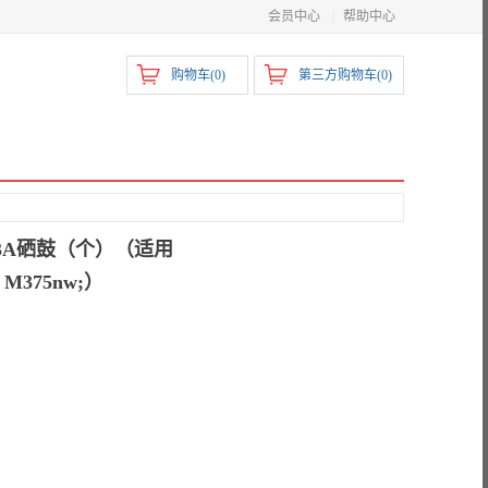
会员中心
|
帮助中心
购物车(
0
)
第三方购物车(
0
)
413A硒鼓（个）（适用
FP M375nw;）