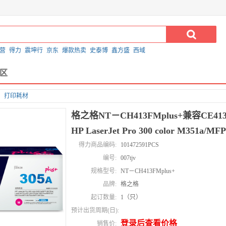
营
得力
震坤行
京东
爆款热卖
史泰博
鑫方盛
西域
区
打印耗材
格之格NT－CH413FMplus+兼容CE
HP LaserJet Pro 300 color M351a/M
得力商品编码:
101472591PCS
编号:
007tjv
规格型号:
NT－CH413FMplus+
品牌:
格之格
起订数量:
1（只）
预计出货周期(日):
登录后查看价格
销售价: