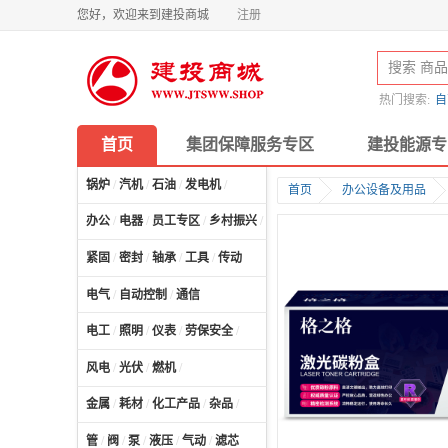
您好，欢迎来到建投商城
注册
热门搜索:
自
首页
集团保障服务专区
建投能源专
锅炉
/
汽机
/
石油
/
发电机
/
首页
办公设备及用品
办公
/
电器
/
员工专区
/
乡村振兴
/
计算机及配件
/
紧固
/
密封
/
轴承
/
工具
/
传动
电气
/
自动控制
/
通信
电工
/
照明
/
仪表
/
劳保安全
/
风电
/
光伏
/
燃机
/
金属
/
耗材
/
化工产品
/
杂品
/
管
/
阀
/
泵
/
液压
/
气动
/
滤芯