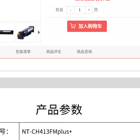
数量:
-
+
只
包装清单
商品评论
商品咨询