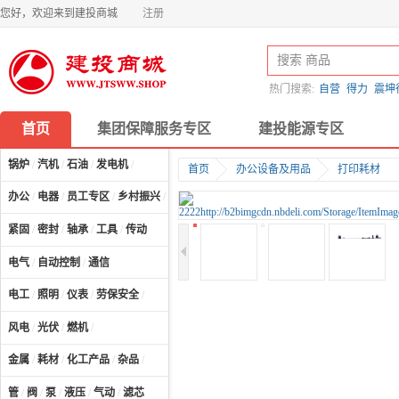
您好，欢迎来到建投商城
注册
热门搜索:
自营
得力
震坤
首页
集团保障服务专区
建投能源专区
锅炉
/
汽机
/
石油
/
发电机
/
首页
办公设备及用品
打印耗材
办公
/
电器
/
员工专区
/
乡村振兴
/
计算机及配件
/
紧固
/
密封
/
轴承
/
工具
/
传动
电气
/
自动控制
/
通信
电工
/
照明
/
仪表
/
劳保安全
/
风电
/
光伏
/
燃机
/
金属
/
耗材
/
化工产品
/
杂品
/
管
/
阀
/
泵
/
液压
/
气动
/
滤芯