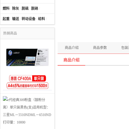
燃料
/
除灰
/
脱硫
/
脱硝
/
起重
/
输送
/
转动设备
/
给料
/
热销商品
商品介绍
商品参数
包装
商品介绍