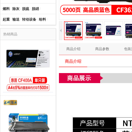
燃料
/
除灰
/
脱硫
/
脱硝
/
起重
/
输送
/
转动设备
/
给料
/
热销商品
商品介绍
商品参数
包装
商品介绍