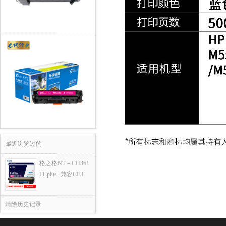
最近浏览过的
格之格NT－CH361
FCplus+兼容CF3
清除历史记录