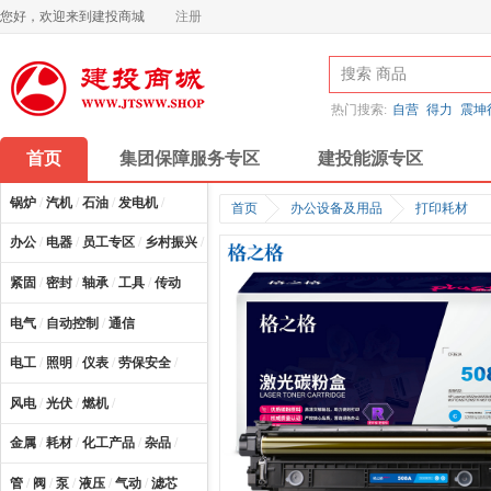
您好，欢迎来到建投商城
注册
热门搜索:
自营
得力
震坤
首页
集团保障服务专区
建投能源专区
锅炉
/
汽机
/
石油
/
发电机
/
首页
办公设备及用品
打印耗材
办公
/
电器
/
员工专区
/
乡村振兴
/
计算机及配件
/
紧固
/
密封
/
轴承
/
工具
/
传动
电气
/
自动控制
/
通信
电工
/
照明
/
仪表
/
劳保安全
/
风电
/
光伏
/
燃机
/
金属
/
耗材
/
化工产品
/
杂品
/
管
/
阀
/
泵
/
液压
/
气动
/
滤芯