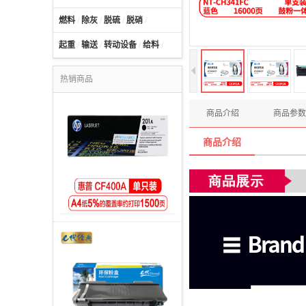
燃料
/
除灰
/
脱硫
/
脱硝
/
起重
/
输送
/
转动设备
/
给料
/
热销商品
商品介绍
商品参数
商品介绍