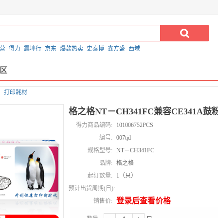
营
得力
震坤行
京东
爆款热卖
史泰博
鑫方盛
西域
区
打印耗材
格之格NT－CH341FC兼容CE341A鼓
得力商品编码:
101006752PCS
编号:
007tjd
规格型号:
NT－CH341FC
品牌:
格之格
起订数量:
1（只）
预计出货周期(日):
登录后查看价格
销售价: