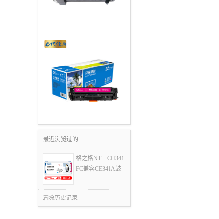
最近浏览过的
格之格NT－CH341
FC兼容CE341A鼓
清除历史记录