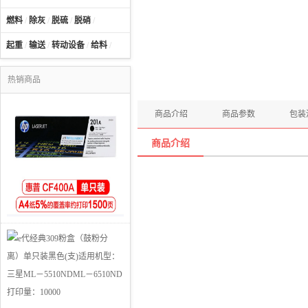
燃料
/
除灰
/
脱硫
/
脱硝
/
起重
/
输送
/
转动设备
/
给料
/
热销商品
商品介绍
商品参数
包装
商品介绍