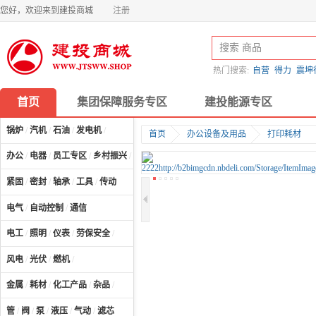
您好，欢迎来到建投商城
注册
热门搜索:
自营
得力
震坤
首页
集团保障服务专区
建投能源专区
锅炉
/
汽机
/
石油
/
发电机
/
首页
办公设备及用品
打印耗材
办公
/
电器
/
员工专区
/
乡村振兴
/
计算机及配件
/
紧固
/
密封
/
轴承
/
工具
/
传动
电气
/
自动控制
/
通信
电工
/
照明
/
仪表
/
劳保安全
/
风电
/
光伏
/
燃机
/
金属
/
耗材
/
化工产品
/
杂品
/
管
/
阀
/
泵
/
液压
/
气动
/
滤芯