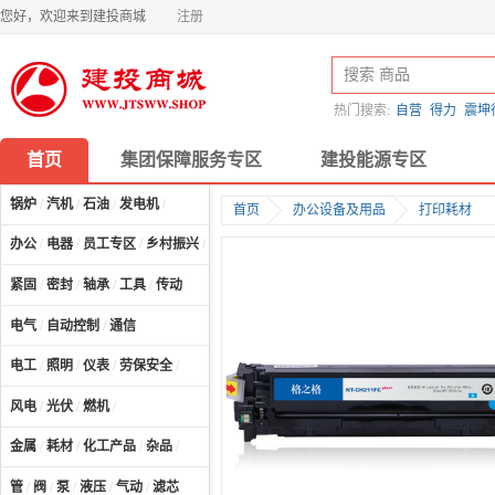
您好，欢迎来到建投商城
注册
热门搜索:
自营
得力
震坤
首页
集团保障服务专区
建投能源专区
锅炉
/
汽机
/
石油
/
发电机
/
首页
办公设备及用品
打印耗材
办公
/
电器
/
员工专区
/
乡村振兴
/
计算机及配件
/
紧固
/
密封
/
轴承
/
工具
/
传动
电气
/
自动控制
/
通信
电工
/
照明
/
仪表
/
劳保安全
/
风电
/
光伏
/
燃机
/
金属
/
耗材
/
化工产品
/
杂品
/
管
/
阀
/
泵
/
液压
/
气动
/
滤芯