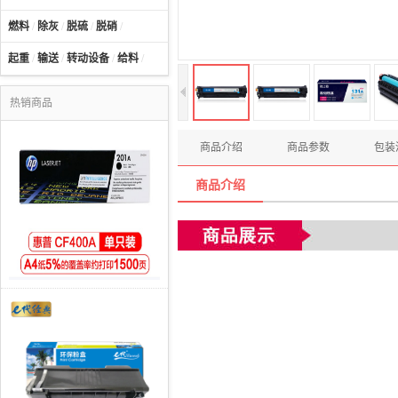
燃料
/
除灰
/
脱硫
/
脱硝
/
起重
/
输送
/
转动设备
/
给料
/
热销商品
商品介绍
商品参数
包装
商品介绍