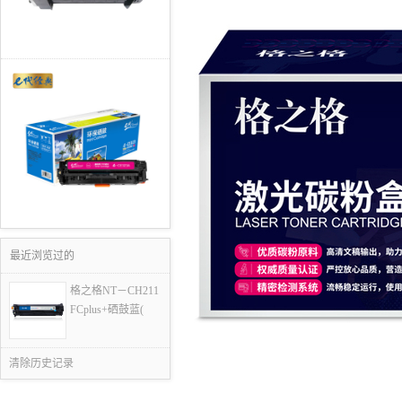
最近浏览过的
格之格NT－CH211
FCplus+硒鼓蓝(
清除历史记录