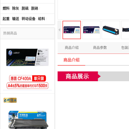
燃料
/
除灰
/
脱硫
/
脱硝
/
起重
/
输送
/
转动设备
/
给料
/
热销商品
商品介绍
商品参数
包装
商品介绍