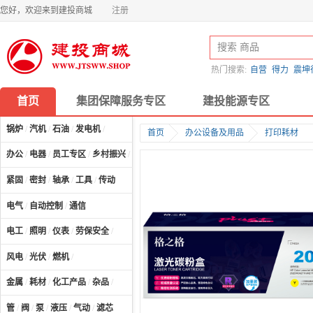
您好，欢迎来到建投商城
注册
热门搜索:
自营
得力
震坤
首页
集团保障服务专区
建投能源专区
锅炉
/
汽机
/
石油
/
发电机
/
首页
办公设备及用品
打印耗材
办公
/
电器
/
员工专区
/
乡村振兴
/
计算机及配件
/
紧固
/
密封
/
轴承
/
工具
/
传动
电气
/
自动控制
/
通信
电工
/
照明
/
仪表
/
劳保安全
/
风电
/
光伏
/
燃机
/
金属
/
耗材
/
化工产品
/
杂品
/
管
/
阀
/
泵
/
液压
/
气动
/
滤芯