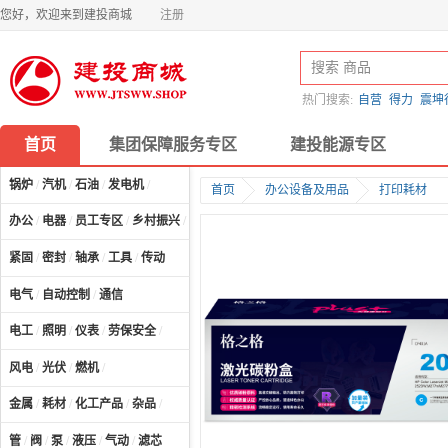
您好，欢迎来到建投商城
注册
热门搜索:
自营
得力
震坤
首页
集团保障服务专区
建投能源专区
锅炉
/
汽机
/
石油
/
发电机
/
首页
办公设备及用品
打印耗材
办公
/
电器
/
员工专区
/
乡村振兴
/
计算机及配件
/
紧固
/
密封
/
轴承
/
工具
/
传动
电气
/
自动控制
/
通信
电工
/
照明
/
仪表
/
劳保安全
/
风电
/
光伏
/
燃机
/
金属
/
耗材
/
化工产品
/
杂品
/
管
/
阀
/
泵
/
液压
/
气动
/
滤芯