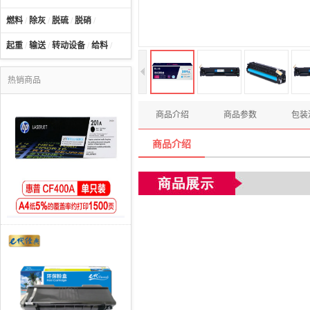
燃料
/
除灰
/
脱硫
/
脱硝
/
起重
/
输送
/
转动设备
/
给料
/
热销商品
商品介绍
商品参数
包装
商品介绍