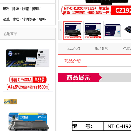
燃料
/
除灰
/
脱硫
/
脱硝
/
起重
/
输送
/
转动设备
/
给料
/
热销商品
商品介绍
商品参数
包装
商品介绍