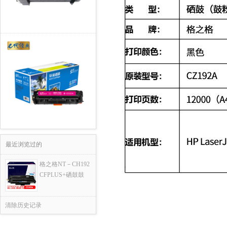
最近浏览过的
格之格NT－CH192
CFPLUS+硒鼓鼓
清除历史记录