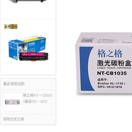
最近浏览过的
格之格NT－CB103
5兼容TN－1035
清除历史记录