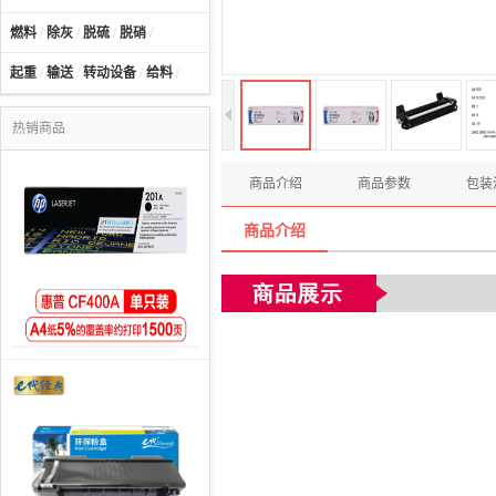
燃料
/
除灰
/
脱硫
/
脱硝
/
起重
/
输送
/
转动设备
/
给料
/
热销商品
商品介绍
商品参数
包装
商品介绍