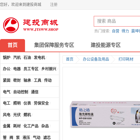
您好，欢迎来到建投商城
注册
热门搜索:
自营
得力
震坤
首页
集团保障服务专区
建投能源专区
锅炉
/
汽机
/
石油
/
发电机
/
首页
办公设备及用品
打印耗材
办公
/
电器
/
员工专区
/
乡村振兴
/
计算机及配件
/
紧固
/
密封
/
轴承
/
工具
/
传动
电气
/
自动控制
/
通信
电工
/
照明
/
仪表
/
劳保安全
/
风电
/
光伏
/
燃机
/
金属
/
耗材
/
化工产品
/
杂品
/
管
/
阀
/
泵
/
液压
/
气动
/
滤芯