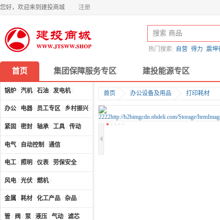
您好，欢迎来到建投商城
注册
热门搜索:
自营
得力
震坤
首页
集团保障服务专区
建投能源专区
锅炉
/
汽机
/
石油
/
发电机
/
首页
办公设备及用品
打印耗材
办公
/
电器
/
员工专区
/
乡村振兴
/
计算机及配件
/
紧固
/
密封
/
轴承
/
工具
/
传动
电气
/
自动控制
/
通信
电工
/
照明
/
仪表
/
劳保安全
/
风电
/
光伏
/
燃机
/
金属
/
耗材
/
化工产品
/
杂品
/
管
/
阀
/
泵
/
液压
/
气动
/
滤芯