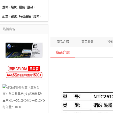
燃料
/
除灰
/
脱硫
/
脱硝
/
起重
/
输送
/
转动设备
/
给料
/
热销商品
商品介绍
商品参数
包装
商品介绍