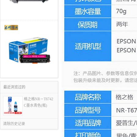
最近浏览过的
格之格NR－T6742
C墨水青色(瓶)
清除历史记录