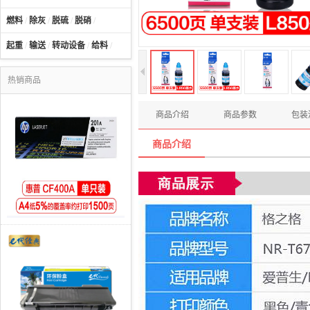
燃料
/
除灰
/
脱硫
/
脱硝
/
起重
/
输送
/
转动设备
/
给料
/
热销商品
商品介绍
商品参数
包装
商品介绍