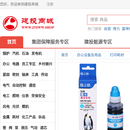
您好，欢迎来到建投商城
注册
热门搜索:
自营
得力
震坤
首页
集团保障服务专区
建投能源专区
锅炉
/
汽机
/
石油
/
发电机
/
首页
办公设备及用品
打印耗材
办公
/
电器
/
员工专区
/
乡村振兴
/
计算机及配件
/
紧固
/
密封
/
轴承
/
工具
/
传动
电气
/
自动控制
/
通信
电工
/
照明
/
仪表
/
劳保安全
/
风电
/
光伏
/
燃机
/
金属
/
耗材
/
化工产品
/
杂品
/
管
/
阀
/
泵
/
液压
/
气动
/
滤芯