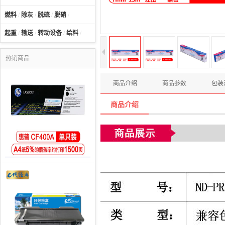
燃料
/
除灰
/
脱硫
/
脱硝
/
起重
/
输送
/
转动设备
/
给料
/
热销商品
商品介绍
商品参数
包装
商品介绍