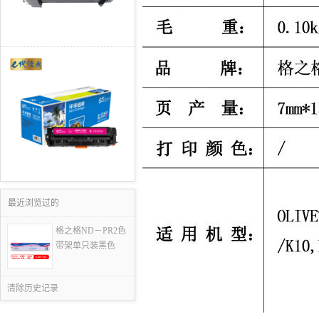
最近浏览过的
格之格ND－PR2色
带架单只装黑色
清除历史记录