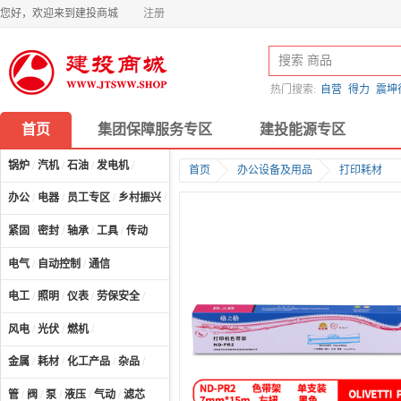
您好，欢迎来到建投商城
注册
热门搜索:
自营
得力
震坤
首页
集团保障服务专区
建投能源专区
锅炉
/
汽机
/
石油
/
发电机
/
首页
办公设备及用品
打印耗材
办公
/
电器
/
员工专区
/
乡村振兴
/
计算机及配件
/
紧固
/
密封
/
轴承
/
工具
/
传动
电气
/
自动控制
/
通信
电工
/
照明
/
仪表
/
劳保安全
/
风电
/
光伏
/
燃机
/
金属
/
耗材
/
化工产品
/
杂品
/
管
/
阀
/
泵
/
液压
/
气动
/
滤芯