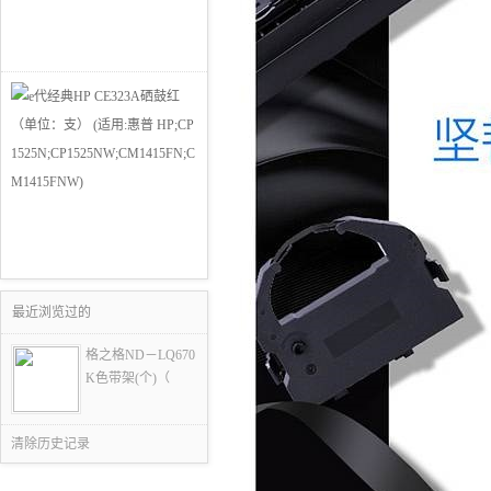
最近浏览过的
格之格ND－LQ670
K色带架(个)（
清除历史记录