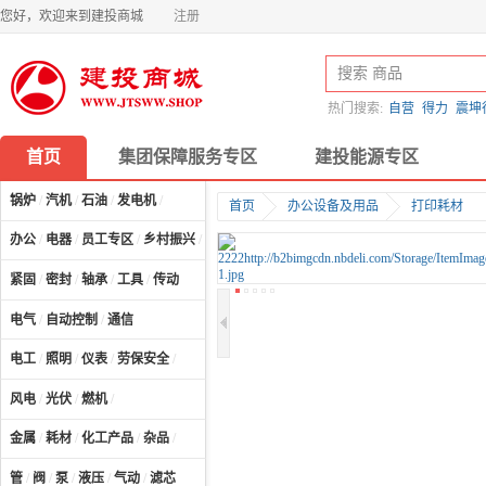
您好，欢迎来到建投商城
注册
热门搜索:
自营
得力
震坤
首页
集团保障服务专区
建投能源专区
锅炉
/
汽机
/
石油
/
发电机
/
首页
办公设备及用品
打印耗材
办公
/
电器
/
员工专区
/
乡村振兴
/
计算机及配件
/
紧固
/
密封
/
轴承
/
工具
/
传动
电气
/
自动控制
/
通信
电工
/
照明
/
仪表
/
劳保安全
/
风电
/
光伏
/
燃机
/
金属
/
耗材
/
化工产品
/
杂品
/
管
/
阀
/
泵
/
液压
/
气动
/
滤芯