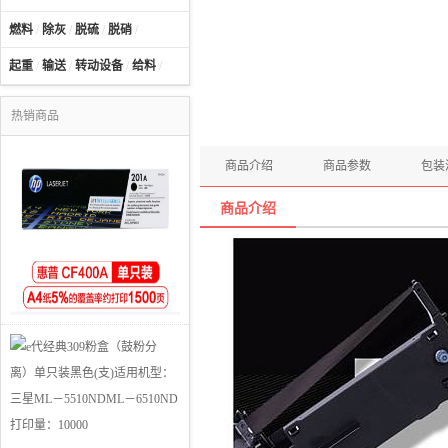
燃料
/
除灰
/
脱硫
/
脱硝
/
起重
/
输送
/
转动设备
/
给料
/
热销商品
商品介绍
商品参数
包装
商品介绍