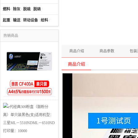
燃料
/
除灰
/
脱硫
/
脱硝
/
起重
/
输送
/
转动设备
/
给料
/
热销商品
商品介绍
商品参数
包装
商品介绍