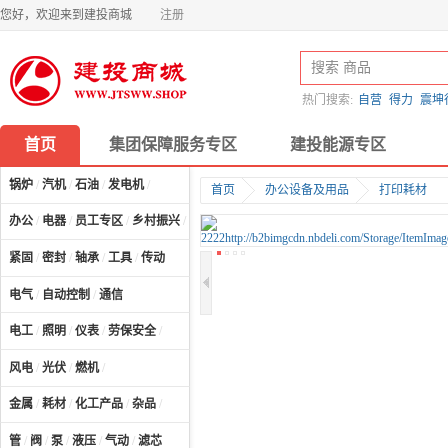
您好，欢迎来到建投商城
注册
热门搜索:
自营
得力
震坤
首页
集团保障服务专区
建投能源专区
锅炉
/
汽机
/
石油
/
发电机
/
首页
办公设备及用品
打印耗材
办公
/
电器
/
员工专区
/
乡村振兴
/
计算机及配件
/
紧固
/
密封
/
轴承
/
工具
/
传动
电气
/
自动控制
/
通信
电工
/
照明
/
仪表
/
劳保安全
/
风电
/
光伏
/
燃机
/
金属
/
耗材
/
化工产品
/
杂品
/
管
/
阀
/
泵
/
液压
/
气动
/
滤芯