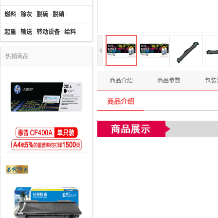
燃料
/
除灰
/
脱硫
/
脱硝
/
起重
/
输送
/
转动设备
/
给料
/
热销商品
商品介绍
商品参数
包装
商品介绍