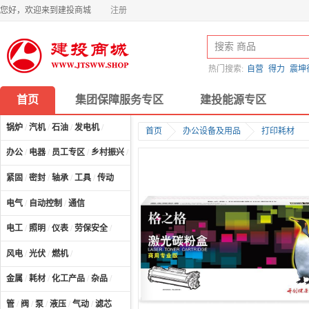
您好，欢迎来到建投商城
注册
热门搜索:
自营
得力
震坤
首页
集团保障服务专区
建投能源专区
锅炉
/
汽机
/
石油
/
发电机
/
首页
办公设备及用品
打印耗材
办公
/
电器
/
员工专区
/
乡村振兴
/
计算机及配件
/
紧固
/
密封
/
轴承
/
工具
/
传动
电气
/
自动控制
/
通信
电工
/
照明
/
仪表
/
劳保安全
/
风电
/
光伏
/
燃机
/
金属
/
耗材
/
化工产品
/
杂品
/
管
/
阀
/
泵
/
液压
/
气动
/
滤芯