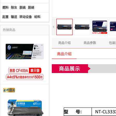
燃料
/
除灰
/
脱硫
/
脱硝
/
起重
/
输送
/
转动设备
/
给料
/
热销商品
商品介绍
商品参数
包装
商品介绍