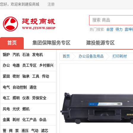
您好，欢迎来到建投商城
注册
热门搜索:
自营
得力
震坤
首页
集团保障服务专区
建投能源专区
锅炉
/
汽机
/
石油
/
发电机
/
首页
办公设备及用品
打印耗材
办公
/
电器
/
员工专区
/
乡村振兴
/
计算机及配件
/
紧固
/
密封
/
轴承
/
工具
/
传动
电气
/
自动控制
/
通信
电工
/
照明
/
仪表
/
劳保安全
/
风电
/
光伏
/
燃机
/
金属
/
耗材
/
化工产品
/
杂品
/
管
/
阀
/
泵
/
液压
/
气动
/
滤芯