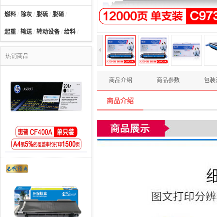
燃料
/
除灰
/
脱硫
/
脱硝
/
起重
/
输送
/
转动设备
/
给料
/
热销商品
商品介绍
商品参数
包装
商品介绍