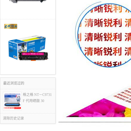
最近浏览过的
格之格 NT－C9731
F 代用硒鼓 30
清除历史记录