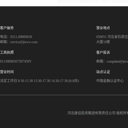
客户服务
营业地点
电话：0311-89869630
050051 河北省石
邮箱：service@jtsww.com
大厦10楼
工商执照
客户投诉
91130000567397459Y
邮箱：complaint@jts
营业时间
站点认证
法定工作日 8:30-11:30 13:30-17:30 14:30-17:30 (6-8月)
中国金融认证中心
河北建设投资集团有限责任公司
版权所有©