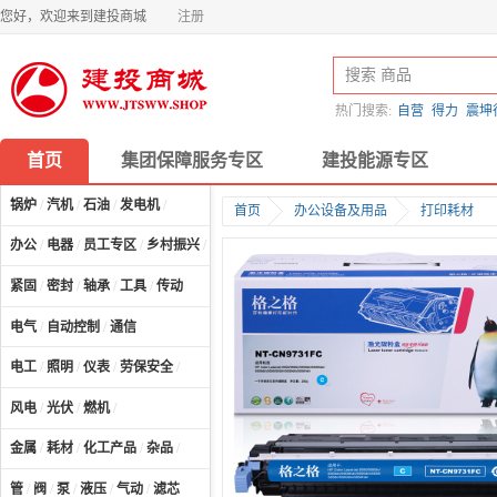
您好，欢迎来到建投商城
注册
热门搜索:
自营
得力
震坤
首页
集团保障服务专区
建投能源专区
锅炉
/
汽机
/
石油
/
发电机
/
首页
办公设备及用品
打印耗材
办公
/
电器
/
员工专区
/
乡村振兴
/
计算机及配件
/
紧固
/
密封
/
轴承
/
工具
/
传动
电气
/
自动控制
/
通信
电工
/
照明
/
仪表
/
劳保安全
/
风电
/
光伏
/
燃机
/
金属
/
耗材
/
化工产品
/
杂品
/
管
/
阀
/
泵
/
液压
/
气动
/
滤芯