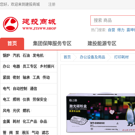
您好，欢迎来到建投商城
注册
热门搜索:
自营
得力
震坤
首页
集团保障服务专区
建投能源专区
锅炉
/
汽机
/
石油
/
发电机
/
首页
办公设备及用品
打印耗材
办公
/
电器
/
员工专区
/
乡村振兴
/
计算机及配件
/
紧固
/
密封
/
轴承
/
工具
/
传动
电气
/
自动控制
/
通信
电工
/
照明
/
仪表
/
劳保安全
/
风电
/
光伏
/
燃机
/
金属
/
耗材
/
化工产品
/
杂品
/
管
/
阀
/
泵
/
液压
/
气动
/
滤芯