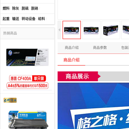
燃料
/
除灰
/
脱硫
/
脱硝
/
起重
/
输送
/
转动设备
/
给料
/
热销商品
商品介绍
商品参数
包装
商品介绍