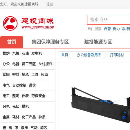
您好，欢迎来到建投商城
注册
热门搜索:
自营
得力
震坤
首页
集团保障服务专区
建投能源专区
锅炉
/
汽机
/
石油
/
发电机
/
首页
办公设备及用品
打印耗材
办公
/
电器
/
员工专区
/
乡村振兴
/
计算机及配件
/
紧固
/
密封
/
轴承
/
工具
/
传动
电气
/
自动控制
/
通信
电工
/
照明
/
仪表
/
劳保安全
/
风电
/
光伏
/
燃机
/
金属
/
耗材
/
化工产品
/
杂品
/
管
/
阀
/
泵
/
液压
/
气动
/
滤芯