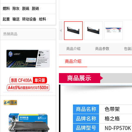
燃料
/
除灰
/
脱硫
/
脱硝
/
起重
/
输送
/
转动设备
/
给料
/
热销商品
商品介绍
商品参数
包装
商品介绍