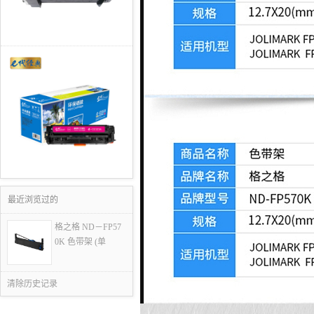
最近浏览过的
格之格 ND－FP57
0K 色带架 (单
清除历史记录