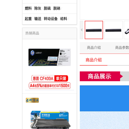
燃料
/
除灰
/
脱硫
/
脱硝
/
起重
/
输送
/
转动设备
/
给料
/
热销商品
商品介绍
商品参数
商品介绍