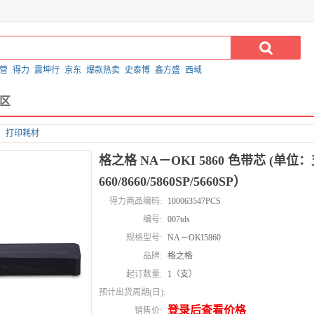
营
得力
震坤行
京东
爆款热卖
史泰博
鑫方盛
西域
区
打印耗材
格之格 NA－OKI 5860 色带芯 (单位：支
660/8660/5860SP/5660SP）
得力商品编码:
100063547PCS
编号:
007tds
规格型号:
NA－OKI5860
品牌:
格之格
起订数量:
1（支）
预计出货周期(日):
登录后查看价格
销售价: