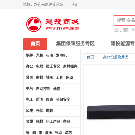
您好，欢迎来到建投商城
注册
热门搜索:
自
首页
集团保障服务专区
建投能源专
锅炉
/
汽机
/
石油
/
发电机
/
首页
办公设备及用品
办公
/
电器
/
员工专区
/
乡村振兴
/
计算机及配件
/
紧固
/
密封
/
轴承
/
工具
/
传动
电气
/
自动控制
/
通信
电工
/
照明
/
仪表
/
劳保安全
/
风电
/
光伏
/
燃机
/
金属
/
耗材
/
化工产品
/
杂品
/
管
/
阀
/
泵
/
液压
/
气动
/
滤芯