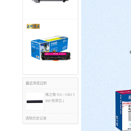
最近浏览过的
格之格 NA－OKI 5
860 色带芯 (
清除历史记录