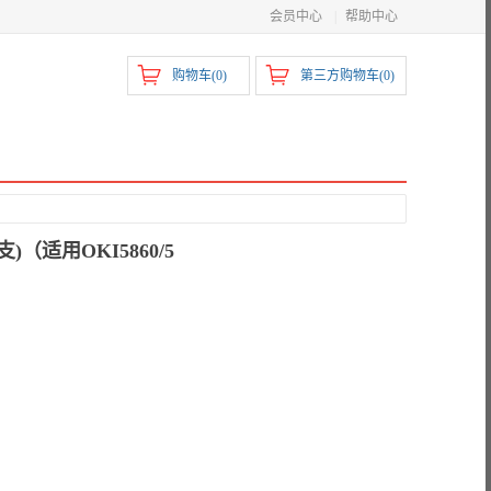
会员中心
|
帮助中心
购物车(
0
)
第三方购物车(
0
)
)（适用OKI5860/5