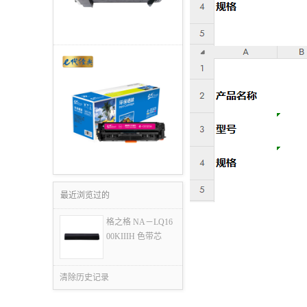
最近浏览过的
格之格 NA－LQ16
00KIIIH 色带芯
清除历史记录