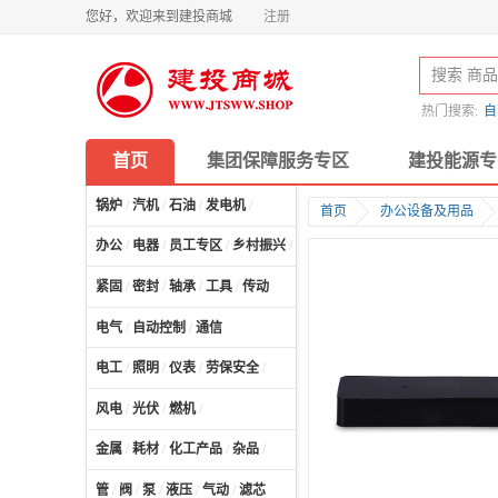
您好，欢迎来到建投商城
注册
热门搜索:
自
首页
集团保障服务专区
建投能源专
锅炉
/
汽机
/
石油
/
发电机
/
首页
办公设备及用品
办公
/
电器
/
员工专区
/
乡村振兴
/
计算机及配件
/
紧固
/
密封
/
轴承
/
工具
/
传动
电气
/
自动控制
/
通信
电工
/
照明
/
仪表
/
劳保安全
/
风电
/
光伏
/
燃机
/
金属
/
耗材
/
化工产品
/
杂品
/
管
/
阀
/
泵
/
液压
/
气动
/
滤芯