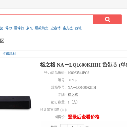
营
得力
震坤行
京东
爆款热卖
史泰博
鑫方盛
西域
区
打印耗材
格之格 NA－LQ1600KIIIH 色带芯 (
得力商品编码:
100063544PCS
编号:
007tdp
规格型号:
NA－LQ1600KIIIH
品牌:
格之格
起订数量:
1（支）
预计出货周期(日):
登录后查看价格
销售价: