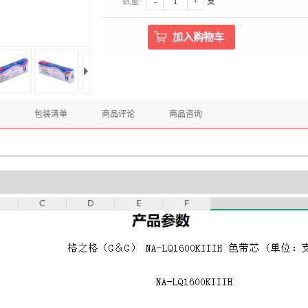
数量:
-
+
支
包装清单
商品评论
商品咨询