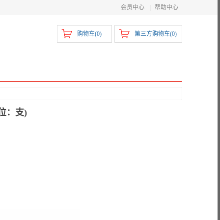
会员中心
|
帮助中心
购物车(
0
)
第三方购物车(
0
)
单位：支)