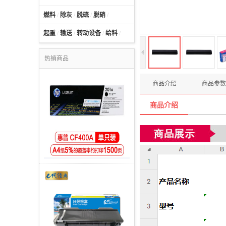
燃料
/
除灰
/
脱硫
/
脱硝
/
起重
/
输送
/
转动设备
/
给料
/
热销商品
商品介绍
商品参数
商品介绍