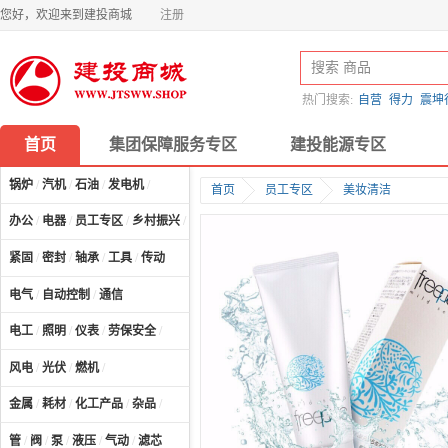
您好，欢迎来到建投商城
注册
热门搜索:
自营
得力
震坤
首页
集团保障服务专区
建投能源专区
锅炉
/
汽机
/
石油
/
发电机
/
首页
员工专区
美妆清洁
办公
/
电器
/
员工专区
/
乡村振兴
/
计算机及配件
/
紧固
/
密封
/
轴承
/
工具
/
传动
电气
/
自动控制
/
通信
电工
/
照明
/
仪表
/
劳保安全
/
风电
/
光伏
/
燃机
/
金属
/
耗材
/
化工产品
/
杂品
/
管
/
阀
/
泵
/
液压
/
气动
/
滤芯