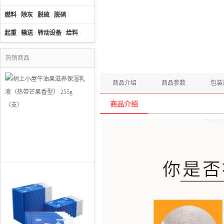
燃料
/
除灰
/
脱硫
/
脱硝
/
起重
/
输送
/
转动设备
/
给料
/
热销商品
商品介绍
商品参数
包装
商品介绍