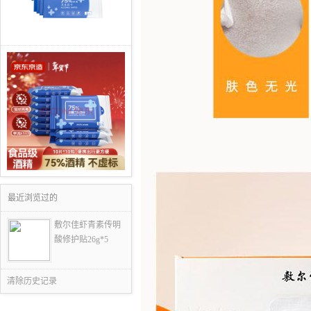
最近浏览过的
敷尔佳虾青素传明
酸修护贴26g*5
清除历史记录