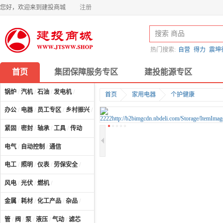
您好，欢迎来到建投商城
注册
热门搜索:
自营
得力
震坤
首页
集团保障服务专区
建投能源专区
锅炉
/
汽机
/
石油
/
发电机
/
首页
家用电器
个护健康
办公
/
电器
/
员工专区
/
乡村振兴
/
计算机及配件
/
紧固
/
密封
/
轴承
/
工具
/
传动
电气
/
自动控制
/
通信
电工
/
照明
/
仪表
/
劳保安全
/
风电
/
光伏
/
燃机
/
金属
/
耗材
/
化工产品
/
杂品
/
管
/
阀
/
泵
/
液压
/
气动
/
滤芯