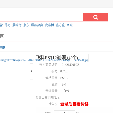
营
得力
震坤行
京东
爆款热卖
史泰博
鑫方盛
西域
区
健康
飞科FS312剃须刀(个)
得力商品编码:
101421520PCS
编号:
007tch
规格型号:
FS312
品牌:
飞科
起订数量:
1（台）
预计出货周期(日):
登录后查看价格
销售价: