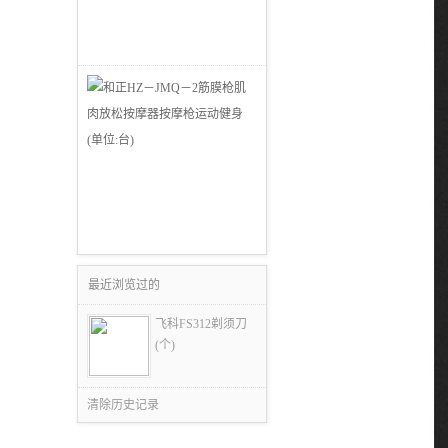
最近浏览过的
飞科FS312剃须刀
(个)
清除历史记录