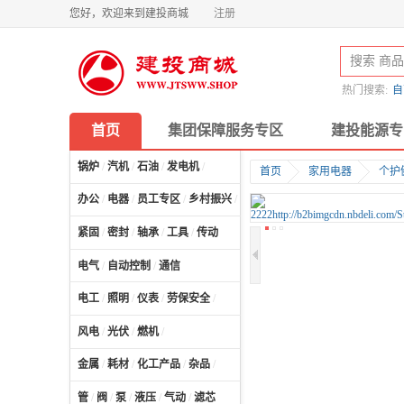
您好，欢迎来到建投商城
注册
热门搜索:
自
首页
集团保障服务专区
建投能源专
锅炉
/
汽机
/
石油
/
发电机
/
首页
家用电器
个护
办公
/
电器
/
员工专区
/
乡村振兴
/
计算机及配件
/
紧固
/
密封
/
轴承
/
工具
/
传动
电气
/
自动控制
/
通信
电工
/
照明
/
仪表
/
劳保安全
/
风电
/
光伏
/
燃机
/
金属
/
耗材
/
化工产品
/
杂品
/
管
/
阀
/
泵
/
液压
/
气动
/
滤芯