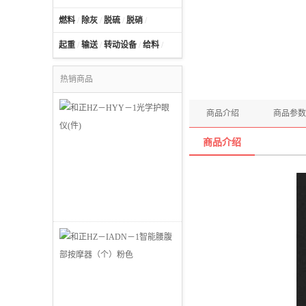
燃料
/
除灰
/
脱硫
/
脱硝
/
起重
/
输送
/
转动设备
/
给料
/
热销商品
商品介绍
商品参数
商品介绍