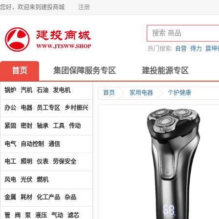
您好，欢迎来到建投商城
注册
热门搜索:
自营
得力
震坤
首页
集团保障服务专区
建投能源专区
锅炉
/
汽机
/
石油
/
发电机
/
首页
家用电器
个护健康
办公
/
电器
/
员工专区
/
乡村振兴
/
计算机及配件
/
紧固
/
密封
/
轴承
/
工具
/
传动
电气
/
自动控制
/
通信
电工
/
照明
/
仪表
/
劳保安全
/
风电
/
光伏
/
燃机
/
金属
/
耗材
/
化工产品
/
杂品
/
管
/
阀
/
泵
/
液压
/
气动
/
滤芯