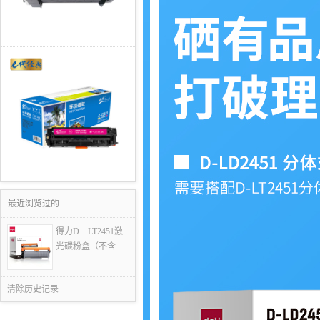
最近浏览过的
得力D－LT2451激
光碳粉盒（不含
清除历史记录