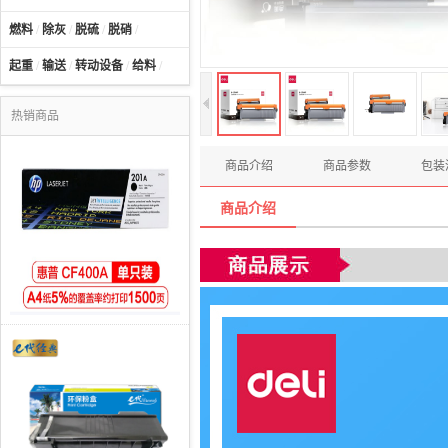
燃料
/
除灰
/
脱硫
/
脱硝
/
起重
/
输送
/
转动设备
/
给料
/
热销商品
商品介绍
商品参数
包装
商品介绍