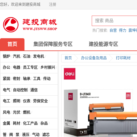
您好，欢迎来到建投商城
注册
热门搜索:
自营
得力
震坤
首页
集团保障服务专区
建投能源专区
锅炉
/
汽机
/
石油
/
发电机
/
首页
办公设备及用品
打印耗材
办公
/
电器
/
员工专区
/
乡村振兴
/
计算机及配件
/
紧固
/
密封
/
轴承
/
工具
/
传动
电气
/
自动控制
/
通信
电工
/
照明
/
仪表
/
劳保安全
/
风电
/
光伏
/
燃机
/
金属
/
耗材
/
化工产品
/
杂品
/
管
/
阀
/
泵
/
液压
/
气动
/
滤芯