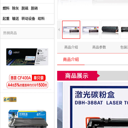
燃料
/
除灰
/
脱硫
/
脱硝
/
起重
/
输送
/
转动设备
/
给料
/
热销商品
商品介绍
商品参数
包装
商品介绍