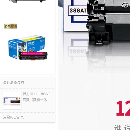
最近浏览过的
得力DLH－388AT
硒鼓（鼓粉一体
清除历史记录