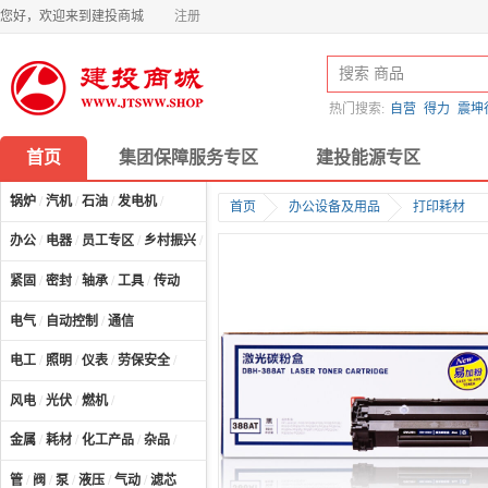
您好，欢迎来到建投商城
注册
热门搜索:
自营
得力
震坤
首页
集团保障服务专区
建投能源专区
锅炉
/
汽机
/
石油
/
发电机
/
首页
办公设备及用品
打印耗材
办公
/
电器
/
员工专区
/
乡村振兴
/
计算机及配件
/
紧固
/
密封
/
轴承
/
工具
/
传动
电气
/
自动控制
/
通信
电工
/
照明
/
仪表
/
劳保安全
/
风电
/
光伏
/
燃机
/
金属
/
耗材
/
化工产品
/
杂品
/
管
/
阀
/
泵
/
液压
/
气动
/
滤芯